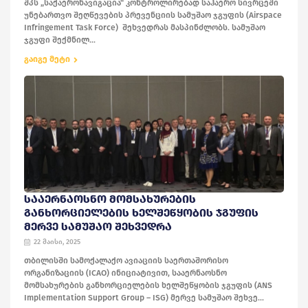
შპს „საქაერონავიგაცია“ კონტროლირებად საჰაერო სივრცეში
უნებართვო შეღწევების პრევენციის სამუშაო ჯგუფის (Airspace
Infringement Task Force) შეხვედრას მასპინძლობს. სამუშაო
ჯგუფი შექმნილ...
გაიგე მეტი
ᲡᲐᲐᲔᲠᲜᲐᲝᲡᲜᲝ ᲛᲝᲛᲡᲐᲮᲣᲠᲔᲑᲘᲡ
ᲒᲐᲜᲮᲝᲠᲪᲘᲔᲚᲔᲑᲘᲡ ᲮᲔᲚᲨᲔᲬᲧᲝᲑᲘᲡ ᲯᲒᲣᲤᲘᲡ
ᲛᲔᲠᲕᲔ ᲡᲐᲛᲣᲨᲐᲝ ᲨᲔᲮᲕᲔᲓᲠᲐ
22 მაისი, 2025
თბილისში სამოქალაქო ავიაციის საერთაშორისო
ორგანიზაციის (ICAO) ინიციატივით, სააერნაოსნო
მომსახურების განხორციელების ხელშეწყობის ჯგუფის (ANS
Implementation Support Group – ISG) მერვე სამუშაო შეხვე...