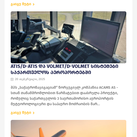
გაიგე მეტი
ATIS/D-ATIS ᲓᲐ VOLMET/D-VOLMET ᲡᲘᲡᲢᲔᲛᲔᲑᲘ
ᲡᲐᲥᲐᲠᲗᲕᲔᲚᲝᲡ ᲐᲔᲠᲝᲞᲝᲠᲢᲔᲑᲨᲘ
20 თებერვალი, 2025
შპს „საქაერონავიგაციამ“ ნორვეგიულ კომპანია ACAMS AS -
სთან თანამშრომლობით წარმატებით დაასრულა პროექტი,
რომელიც საქართველოს 3 საერთაშორისო აეროპორტის
მეტეოროლოგიური და საჰაერო მოძრაობის მარ...
გაიგე მეტი