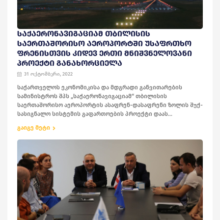
ᲡᲐᲥᲐᲔᲠᲝᲜᲐᲕᲘᲒᲐᲪᲘᲐᲛ ᲗᲑᲘᲚᲘᲡᲘᲡ
ᲡᲐᲔᲠᲗᲐᲨᲝᲠᲘᲡᲝ ᲐᲔᲠᲝᲞᲝᲠᲢᲨᲘ ᲣᲡᲐᲤᲠᲗᲮᲝ
ᲤᲠᲔᲜᲘᲡᲗᲕᲘᲡ ᲙᲘᲓᲔᲕ ᲔᲠᲗᲘ ᲛᲜᲘᲨᲕᲜᲔᲚᲝᲕᲐᲜᲘ
ᲞᲠᲝᲔᲥᲢᲘ ᲒᲐᲜᲐᲮᲝᲠᲪᲘᲔᲚᲐ
31 ოქტომბერი, 2022
საქართველოს ეკონომიკისა და მდგრადი განვითარების
სამინისტროს შპს „საქაერონავიგაციამ“ თბილისის
საერთაშორისო აეროპორტის ასაფრენ-დასაფრენი ზოლის შუქ-
სასიგნალო სისტემის გაფართოების პროექტი დაას...
გაიგე მეტი