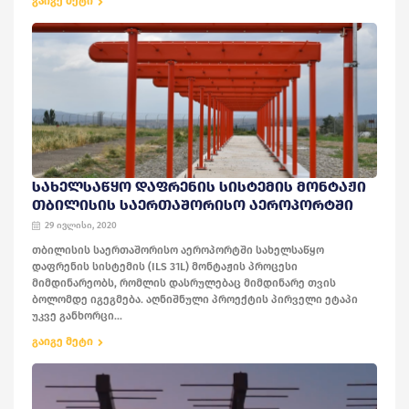
გაიგე მეტი
ᲡᲐᲮᲔᲚᲡᲐᲬᲧᲝ ᲓᲐᲤᲠᲔᲜᲘᲡ ᲡᲘᲡᲢᲔᲛᲘᲡ ᲛᲝᲜᲢᲐᲟᲘ
ᲗᲑᲘᲚᲘᲡᲘᲡ ᲡᲐᲔᲠᲗᲐᲨᲝᲠᲘᲡᲝ ᲐᲔᲠᲝᲞᲝᲠᲢᲨᲘ
29 ივლისი, 2020
თბილისის საერთაშორისო აეროპორტში სახელსაწყო
დაფრენის სისტემის (ILS 31L) მონტაჟის პროცესი
მიმდინარეობს, რომლის დასრულებაც მიმდინარე თვის
ბოლომდე იგეგმება. აღნიშნული პროექტის პირველი ეტაპი
უკვე განხორცი...
გაიგე მეტი