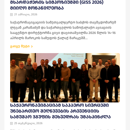
ᲛᲮᲐᲠᲓᲐᲭᲔᲠᲘᲡ ᲡᲘᲛᲞᲝᲖᲘᲣᲛᲨᲘ (GISS 2026)
ᲛᲘᲘᲦᲝ ᲛᲝᲜᲐᲬᲘᲚᲔᲝᲑᲐ
21 აპრილი, 2026
საქაერონავიგაციის სამეთვალყურეო საბჭოს თავმჯდომარემ
ლევან კარანაძემ და საქართველოს სამოქალაქო ავიაციის
სააგენტო დირექტორმა გივი დავითაშვილმა 2026 წლის 14–16
აპრილს მაროკოს სამეფოს ქალაქ მარაკეშშ...
გაიგე მეტი
ᲡᲐᲥᲐᲔᲠᲝᲜᲐᲕᲘᲒᲐᲪᲘᲐᲛ ᲡᲐᲰᲐᲔᲠᲝ ᲡᲘᲕᲠᲪᲔᲨᲘ
ᲣᲜᲔᲑᲐᲠᲗᲕᲝ ᲨᲔᲦᲬᲔᲕᲔᲑᲘᲡ ᲞᲠᲔᲕᲔᲜᲪᲘᲘᲡ
ᲡᲐᲛᲣᲨᲐᲝ ᲯᲒᲣᲤᲘᲡ ᲨᲔᲮᲕᲔᲓᲠᲐᲡ ᲣᲛᲐᲡᲞᲘᲜᲫᲚᲐ
25 თებერვალი, 2026