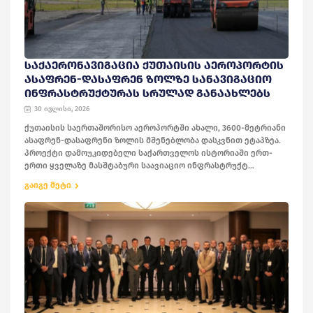
ᲡᲐᲥᲐᲔᲠᲝᲜᲐᲕᲘᲒᲐᲪᲘᲐ ᲥᲣᲗᲐᲘᲡᲘᲡ ᲐᲔᲠᲝᲞᲝᲠᲢᲘᲡ
ᲐᲡᲐᲤᲠᲔᲜ-ᲓᲐᲡᲐᲤᲠᲔᲜ ᲖᲝᲚᲖᲔ ᲡᲐᲜᲐᲕᲘᲒᲐᲪᲘᲝ
ᲘᲜᲤᲠᲐᲡᲢᲠᲣᲥᲢᲣᲠᲐᲡ ᲡᲠᲣᲚᲐᲓ ᲒᲐᲜᲐᲐᲮᲚᲔᲑᲡ
30 ივლისი, 2026
ქუთაისის საერთაშორისო აეროპორტში ახალი, 3600-მეტრიანი
ასაფრენ-დასაფრენი ზოლის მშენებლობა დასკვნით ეტაპზეა.
პროექტი დამოუკიდებელი საქართველოს ისტორიაში ერთ-
ერთი ყველაზე მასშტაბური საავიაციო ინფრასტრუქტ...
გაიგე მეტი