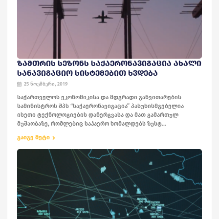
ᲖᲐᲛᲗᲠᲘᲡ ᲡᲔᲖᲝᲜᲡ ᲡᲐᲥᲐᲔᲠᲝᲜᲐᲕᲘᲒᲐᲪᲘᲐ ᲐᲮᲐᲚᲘ
ᲡᲐᲜᲐᲕᲘᲒᲐᲪᲘᲝ ᲡᲘᲡᲢᲔᲛᲔᲑᲘᲗ ᲮᲕᲓᲔᲑᲐ
25 ნოემბერი, 2019
საქართველოს ეკონომიკისა და მდგრადი განვითარების
სამინისტროს შპს “საქაერონავიგაცია” პასუხისმგებელია
ისეთი ტექნოლოგიების დანერგვასა და მათ გამართულ
მუშაობაზე, რომლებიც საჰაერო ხომალდებს ზუსტ...
გაიგე მეტი