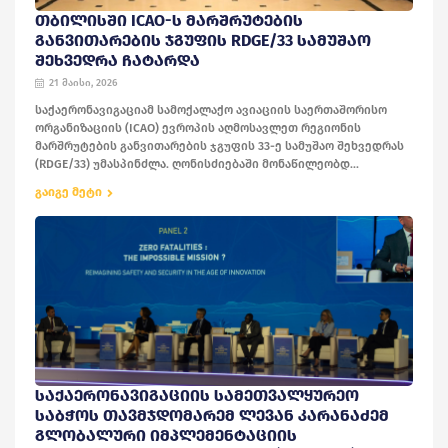
ᲗᲑᲘᲚᲘᲡᲨᲘ ICAO-Ს ᲛᲐᲠᲨᲠᲣᲢᲔᲑᲘᲡ
ᲒᲐᲜᲕᲘᲗᲐᲠᲔᲑᲘᲡ ᲯᲒᲣᲤᲘᲡ RDGE/33 ᲡᲐᲛᲣᲨᲐᲝ
ᲨᲔᲮᲕᲔᲓᲠᲐ ᲩᲐᲢᲐᲠᲓᲐ
21 მაისი, 2026
საქაერონავიგაციამ სამოქალაქო ავიაციის საერთაშორისო
ორგანიზაციის (ICAO) ევროპის აღმოსავლეთ რეგიონის
მარშრუტების განვითარების ჯგუფის 33-ე სამუშაო შეხვედრას
(RDGE/33) უმასპინძლა. ღონისძიებაში მონაწილეობდ...
გაიგე მეტი
ᲡᲐᲥᲐᲔᲠᲝᲜᲐᲕᲘᲒᲐᲪᲘᲘᲡ ᲡᲐᲛᲔᲗᲕᲐᲚᲧᲣᲠᲔᲝ
ᲡᲐᲑᲭᲝᲡ ᲗᲐᲕᲛᲯᲓᲝᲛᲐᲠᲔᲛ ᲚᲔᲕᲐᲜ ᲙᲐᲠᲐᲜᲐᲫᲔᲛ
ᲒᲚᲝᲑᲐᲚᲣᲠᲘ ᲘᲛᲞᲚᲔᲛᲔᲜᲢᲐᲪᲘᲘᲡ