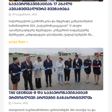
ᲡᲐᲥᲐᲔᲠᲝᲜᲐᲕᲘᲒᲐᲪᲘᲐᲡ 17 ᲐᲮᲐᲚᲘ
ᲐᲕᲘᲐᲛᲔᲗᲕᲐᲚᲧᲣᲠᲔ ᲨᲔᲔᲛᲐᲢᲔᲑᲐ
29 სექტემბერი, 2022
საქართველოს ეკონომიკისა და მდგრადი განვითარების
სამინისტროს შპს „საქაერონავიგაციას“ 17 ახალი
ავიამეთვალყურე შეემატება. კონკურსის საფუძველზე
შერჩეული კანდიდატები ესპანეთში, ქალაქ ხერესში მს...
გაიგე მეტი
TAV GEORGIA-Მ ᲓᲐ ᲡᲐᲥᲐᲔᲠᲝᲜᲐᲕᲘᲒᲐᲪᲘᲐᲛ
ᲔᲠᲗᲝᲑᲚᲘᲕᲘ ᲞᲠᲝᲔᲥᲢᲘ ᲒᲐᲜᲐᲮᲝᲠᲪᲘᲔᲚᲔᲡ
5 მაისი, 2022
თბილისის საერთაშორისო აეროპორტში TAV Georgia-სა და