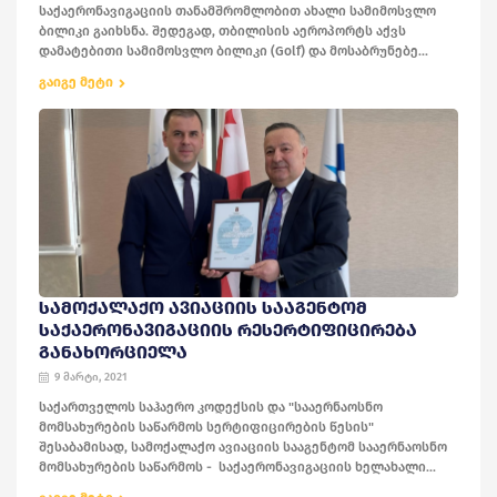
საქაერონავიგაციის თანამშრომლობით ახალი სამიმოსვლო
ბილიკი გაიხსნა. შედეგად, თბილისის აეროპორტს აქვს
დამატებითი სამიმოსვლო ბილიკი (Golf) და მოსაბრუნებე...
გაიგე მეტი
ᲡᲐᲛᲝᲥᲐᲚᲐᲥᲝ ᲐᲕᲘᲐᲪᲘᲘᲡ ᲡᲐᲐᲒᲔᲜᲢᲝᲛ
ᲡᲐᲥᲐᲔᲠᲝᲜᲐᲕᲘᲒᲐᲪᲘᲘᲡ ᲠᲔᲡᲔᲠᲢᲘᲤᲘᲪᲘᲠᲔᲑᲐ
ᲒᲐᲜᲐᲮᲝᲠᲪᲘᲔᲚᲐ
9 მარტი, 2021
საქართველოს საჰაერო კოდექსის და "სააერნაოსნო
მომსახურების საწარმოს სერტიფიცირების წესის"
შესაბამისად, სამოქალაქო ავიაციის სააგენტომ სააერნაოსნო
მომსახურების საწარმოს - საქაერონავიგაციის ხელახალი...